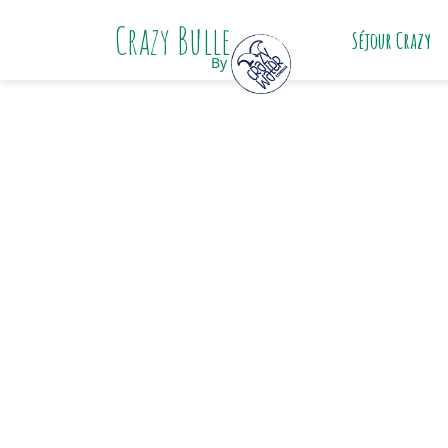
Crazy Bulle
Séjour Crazy
By