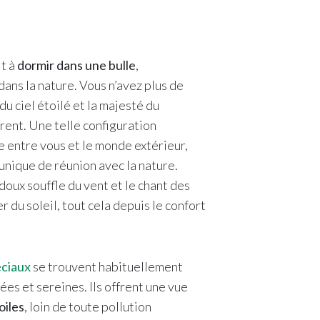
it à
dormir dans une bulle
,
ans la nature. Vous n’avez plus de
du ciel étoilé et la majesté du
rent. Une telle configuration
 entre vous et le monde extérieur,
unique de réunion avec la nature.
doux souffle du vent et le chant des
 du soleil, tout cela depuis le confort
ciaux
se trouvent habituellement
es et sereines. Ils offrent une vue
oiles
, loin de toute pollution