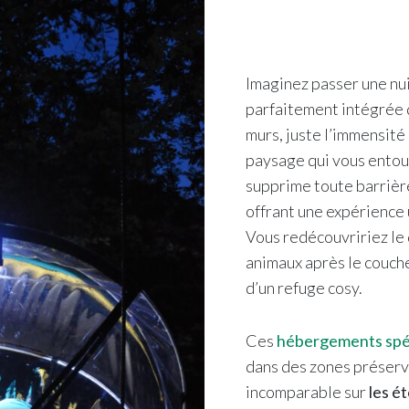
Imaginez passer une nu
parfaitement intégrée d
murs, juste l’immensité 
paysage qui vous entou
supprime toute barrière
offrant une expérience 
Vous redécouvririez le 
animaux après le coucher
d’un refuge cosy.
Ces
hébergements spé
dans des zones préservé
incomparable sur
les ét