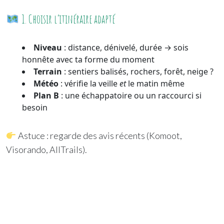
1. Choisir l’itinéraire adapté
Niveau
: distance, dénivelé, durée → sois
honnête avec ta forme du moment
Terrain
: sentiers balisés, rochers, forêt, neige ?
Météo
: vérifie la veille
et
le matin même
Plan B
: une échappatoire ou un raccourci si
besoin
Astuce : regarde des avis récents (Komoot,
Visorando, AllTrails).
2. Préparer son sac (ni trop, ni pas assez)