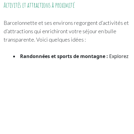
Activités et attractions à proximité
Barcelonnette et ses environs regorgent d’activités et
d’attractions qui enrichiront votre séjour en bulle
transparente. Voici quelques idées :
Randonnées et sports de montagne :
Explorez
des sommets comme le Chapeau du Gendarme ou
le col de la Cayolle, ou découvrez les magnifiques
sentiers du Parc National du Mercantour.
Activités d’eau vive :
Essayez le rafting,
l’hydrospeed ou les descentes en hot-dog sur la
rivière Ubaye avec
Crazy Water Rafting
.
Visites culturelles :
Découvrez le musée de la
Vallée, la Villa Sapinière ou le Fort de Tournoux
pour plonger dans l’histoire et la culture locale.
Activités familiales :
Participez à des parcours